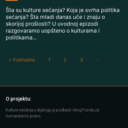
Šta su kulture sećanja? Koja je svrha politika
sećanja? Šta mladi danas uče i znaju o
skorijoj prošlosti? U uvodnoj epizodi
razgovaramo uopšteno o kulturama i
politikama...
« Prethodno
1
2
3
4
O projektu:
Kulture sećanja u dijalogu je podkast i blog Fonda za
humanitarno pravo.