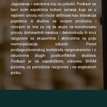
Jugoslavije i sukobima koji su usledili. Podkast se
bavi svim aspektima kulture sećanja koja se u
najširem smislu reči može definisati kao interakcija
pojedinca ili društva sa svojom prošlošću i
istorijom te ima za cilj da ukaže na konstruisanu
prirodu dominantnih narativa i dekonstruišu ih kroz
razgovore sa ekspertima i aktivistima na polju
memorijalizacije odozdo. Pored
postjugoslovenskog konteksta, razgovaraćemo i o
iskustvima drugih postkonfliktnih društava.
Podkast je na zajedničkom, odnosno BHSM
jezicima, uz periodične razgovore i na engleskom
jeziku.