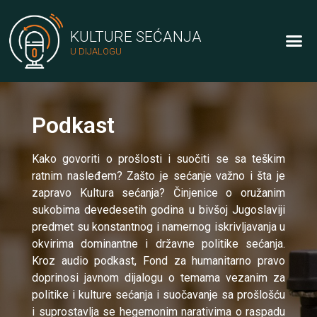
KULTURE SEĆANJA
U DIJALOGU
Podkast
Kako govoriti o prošlosti i suočiti se sa teškim
ratnim nasleđem? Zašto je sećanje važno i šta je
zapravo Kultura sećanja? Činjenice o oružanim
sukobima devedesetih godina u bivšoj Jugoslaviji
predmet su konstantnog i namernog iskrivljavanja u
okvirima dominantne i državne politike sećanja.
Kroz audio podkast, Fond za humanitarno pravo
doprinosi javnom dijalogu o temama vezanim za
politike i kulture sećanja i suočavanje sa prošlošću
i suprostavlja se hegemonim narativima o raspadu