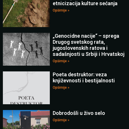
etnicizacija kulture sećanja
Opširnije »
„Genocidne nacije“ – sprega
Drugog svetskog rata,
jugoslovenskih ratova i
sadašnjosti u Srbiji i Hrvatskoj
Opširnije »
Poeta destruktor: veza
književnosti i bestijalnosti
Opširnije »
Dobrodošli u živo selo
Opširnije »