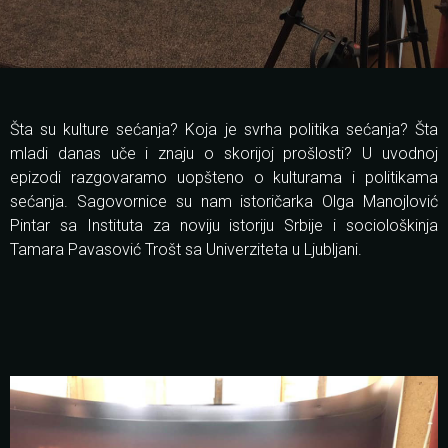
Šta su kulture sećanja? Koja je svrha politika sećanja? Šta
mladi danas uče i znaju o skorijoj prošlosti? U uvodnoj
epizodi razgovaramo uopšteno o kulturama i politikama
sećanja. Sagovornice su nam istoričarka Olga Manojlović
Pintar sa Instituta za noviju istoriju Srbije i sociološkinja
Tamara Pavasović Trošt sa Univerziteta u Ljubljani.