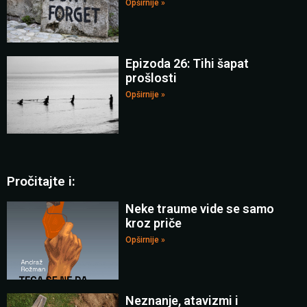
Opširnije »
Epizoda 26: Tihi šapat
prošlosti
Opširnije »
Pročitajte i:
Neke traume vide se samo
kroz priče
Opširnije »
Neznanje, atavizmi i