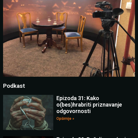
Podkast
Epizoda 31: Kako
o(bes)hrabriti priznavanje
odgovornosti
Opširnije »