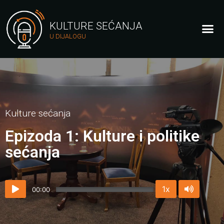
KULTURE SEĆANJA
U DIJALOGU
Kulture sećanja
Epizoda 1: Kulture i politike
sećanja
1x
00:00