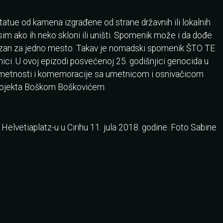
tue od kamena izgrađene od strane državnih ili lokalnih
sim ako ih neko skloni ili uništi. Spomenik može i da dođe
ezan za jedno mesto. Takav je nomadski spomenik ŠTO TE
i. U ovoj epizodi posvećenoj 25. godišnjici genocida u
metnosti i komemoracije sa umetnicom i osnivačicom
ojekta Boškom Boškovićem.
Helvetiaplatz-u u Cirihu 11. jula 2018. godine. Foto Sabine