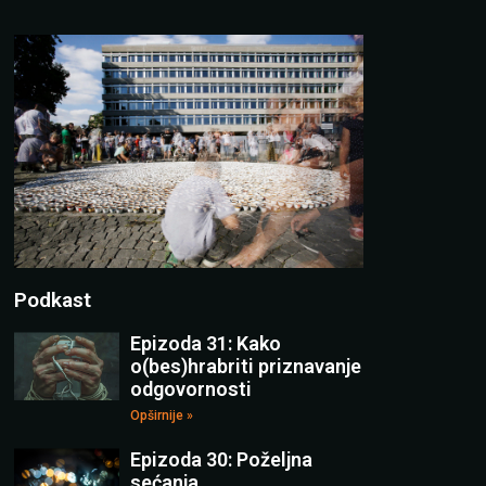
Podkast
Epizoda 31: Kako
o(bes)hrabriti priznavanje
odgovornosti
Opširnije »
Epizoda 30: Poželjna
sećanja