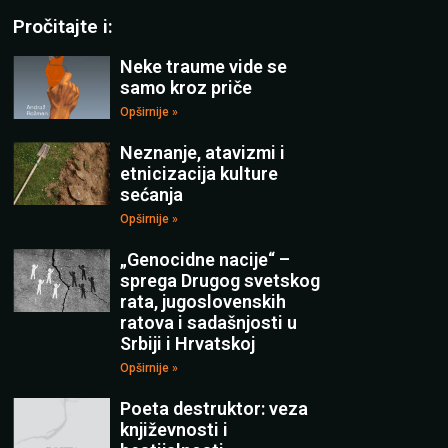
Pročitajte i:
Neke traume vide se
samo kroz priče
Opširnije »
Neznanje, atavizmi i
etnicizacija kulture
sećanja
Opširnije »
„Genocidne nacije“ –
sprega Drugog svetskog
rata, jugoslovenskih
ratova i sadašnjosti u
Srbiji i Hrvatskoj
Opširnije »
Poeta destruktor: veza
književnosti i