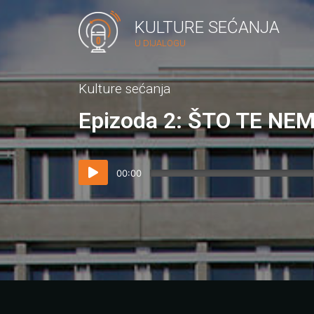
KULTURE SEĆANJA
U DIJALOGU
Kulture sećanja
Epizoda 2: ŠTO TE NE
00:00