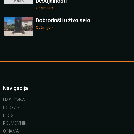
bestijalnosti
Opširnije »
Dobrodošli u živo selo
Opširnije »
Navigacija
NASLOVNA
PODKAST
BLOG
POJMOVNIK
O NAMA