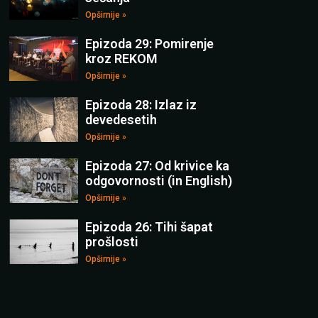
Opširnije »
Epizoda 29: Pomirenje
kroz REKOM
Opširnije »
Epizoda 28: Izlaz iz
devedesetih
Opširnije »
Epizoda 27: Od krivice ka
odgovornosti (in English)
Opširnije »
Epizoda 26: Tihi šapat
prošlosti
Opširnije »