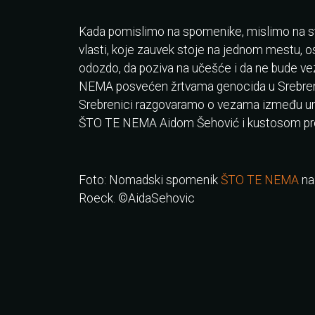
Kada pomislimo na spomenike, mislimo na sta
vlasti, koje zauvek stoje na jednom mestu, o
odozdo, da poziva na učešće i da ne bude v
NEMA posvećen žrtvama genocida u Srebrenic
Srebrenici razgovaramo o vezama između u
ŠTO TE NEMA Aidom Šehović i kustosom pr
Foto: Nomadski spomenik
ŠTO TE NEMA
na 
Roeck. ©AidaSehovic