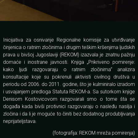
Inicijativa za osnivanje Regionalne komisije za utvrđivanje
činjenica o ratnim zločinima i drugim teškim kršenjima ljudskih
prava u bivšoj Jugoslaviji (REKOM) izazvala je znatnu pažnju
domaće i inostrane javnosti. Knjiga „Prikriveno pomirenje:
kako ljudi razgovaraju o ratnim zločinima“ analizira
konsultacije koje su pokrenuli aktivisti civilnog društva u
periodu od 2006. do 2011. godine, što je kulminiralo izradom
i usvajanjem predloga Statuta REKOM-a. Sa sutorkom knjige
Denisom Kostovicovom razgovarali smo o tome šta se
događa kada bivši protivnici razgovaraju o nasleđu nasilja i
zločina i da li je moguće to činiti bez dodatnog produbljivanja
neprijateljstava.
(fotografija: REKOM mreža pomirenja)