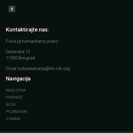
Kontaktirajte nas:
Fond za humanitarno pravo
Dečanska 12
11000 Beograd
Email:
kulturesecanja@hlc-rdc.org
Navigacija
NASLOVNA
PODKAST
BLOG
POJMOVNIK
O NAMA