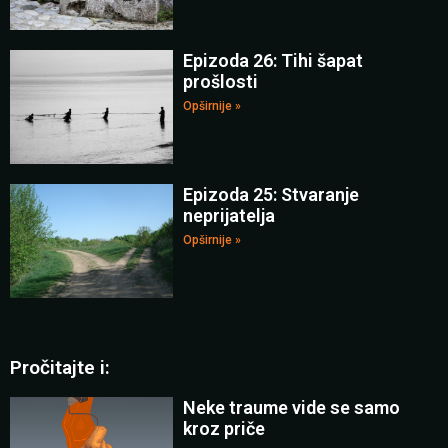
Epizoda 26: Tihi šapat
prošlosti
Opširnije »
Epizoda 25: Stvaranje
neprijatelja
Opširnije »
Pročitajte i:
Neke traume vide se samo
kroz priče