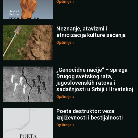
Opširnije »
Neznanje, atavizmi i
etnicizacija kulture sećanja
Opširnije »
„Genocidne nacije“ – sprega
Drugog svetskog rata,
jugoslovenskih ratova i
sadašnjosti u Srbiji i Hrvatskoj
Opširnije »
Poeta destruktor: veza
književnosti i bestijalnosti
Opširnije »