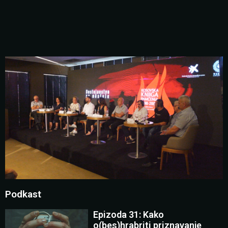
Podkast
Epizoda 31: Kako
o(bes)hrabriti priznavanje