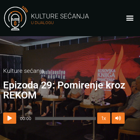
KULTURE SEĆANJA
U DIJALOGU
Kulture sećanja
Epizoda 29: Pomirenje kroz
REKOM
1x
00:00