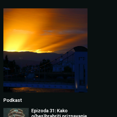
Podkast
Epizoda 31: Kako
o(bes)hrabriti priznavanje