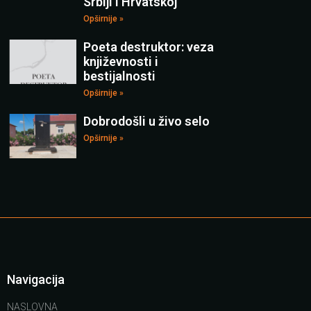
Srbiji i Hrvatskoj
Opširnije »
Poeta destruktor: veza
književnosti i
bestijalnosti
Opširnije »
Dobrodošli u živo selo
Opširnije »
Navigacija
NASLOVNA