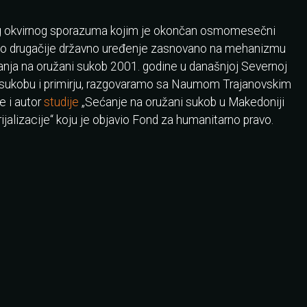
kog okvirnog sporazuma kojim je okončan osmomesečni
avio drugačije državno uređenje zasnovano na mehanizmu
anja na oružani sukob 2001. godine u današnjoj Severnoj
 sukobu i primirju, razgovaramo sa Naumom Trajanovskim
e i autor
studije
„Sećanje na oružani sukob u Makedoniji
alizacije“ koju je objavio Fond za humanitarno pravo.