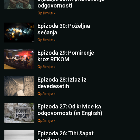
odgovornosti
Opširnije »
Epizoda 30: Poželjna
sećanja
Opširnije »
Epizoda 29: Pomirenje
kroz REKOM
Opširnije »
Epizoda 28: Izlaz iz
devedesetih
Opširnije »
Epizoda 27: Od krivice ka
odgovornosti (in English)
Opširnije »
Epizoda 26: Tihi šapat
prošlosti