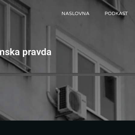
NASLOVNA
PODKAST
mska pravda