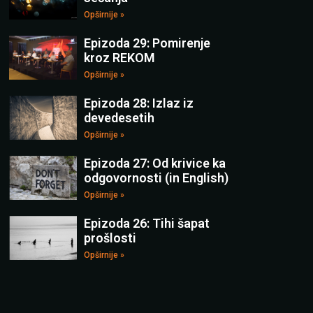
Opširnije »
Epizoda 29: Pomirenje
kroz REKOM
Opširnije »
Epizoda 28: Izlaz iz
devedesetih
Opširnije »
Epizoda 27: Od krivice ka
odgovornosti (in English)
Opširnije »
Epizoda 26: Tihi šapat
prošlosti
Opširnije »