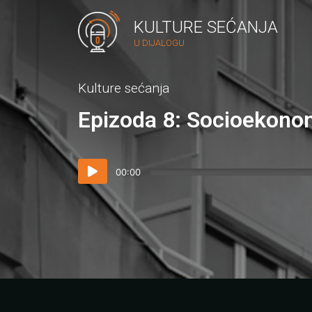
KULTURE SEĆANJA
U DIJALOGU
Kulture sećanja
Epizoda 8: Socioekono
00:00