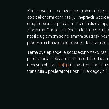
Kada govorimo o oružanim sukobima koji su pr
socioekonomskom nasilju i nepravdi. Socioe
drugih dobara, otpuštanja, i marginalizovanj
zločinima. Ono je i ključno za to kako se m
nasilje uglavnom se ne smatra suštinski važ
procesima tranzicione pravde i debatama o n
Tema ove epizode je socioekonomsko nasilje 
predavačica u oblasti međunarodnih odnosa n
nedavno objavila
knjigu
na ovu temu pod nazi
tranzicija u posleratnoj Bosni i Hercegovini“.