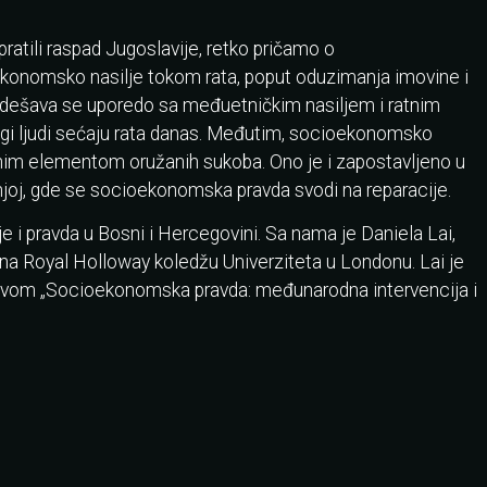
atili raspad Jugoslavije, retko pričamo o
konomsko nasilje tokom rata, poput oduzimanja imovine i
a, dešava se uporedo sa međuetničkim nasiljem i ratnim
nogi ljudi sećaju rata danas. Međutim, socioekonomsko
nim elementom oružanih sukoba. Ono je i zapostavljeno u
joj, gde se socioekonomska pravda svodi na reparacije.
i pravda u Bosni i Hercegovini. Sa nama je Daniela Lai,
a Royal Holloway koledžu Univerziteta u Londonu. Lai je
vom „Socioekonomska pravda: međunarodna intervencija i