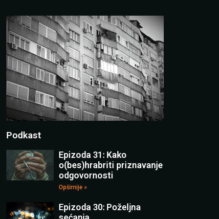
Podkast
Epizoda 31: Kako
o(bes)hrabriti priznavanje
odgovornosti
Opširnije »
Epizoda 30: Poželjna
sećanja