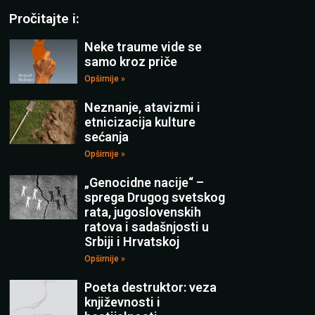
Pročitajte i:
Neke traume vide se
samo kroz priče
Opširnije »
Neznanje, atavizmi i
etnicizacija kulture
sećanja
Opširnije »
„Genocidne nacije“ –
sprega Drugog svetskog
rata, jugoslovenskih
ratova i sadašnjosti u
Srbiji i Hrvatskoj
Opširnije »
Poeta destruktor: veza
književnosti i