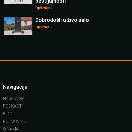
bestijalnosti
Opširnije »
Dobrodošli u živo selo
Opširnije »
Navigacija
NASLOVNA
PODKAST
BLOG
POJMOVNIK
O NAMA